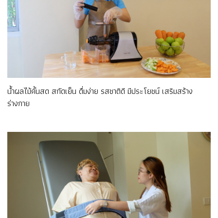
น้ำผลไม้คั้นสด สกัดเย็น ดื่มง่าย รสชาติดี มีประโยชน์ เสริมสร้าง
ร่างกาย