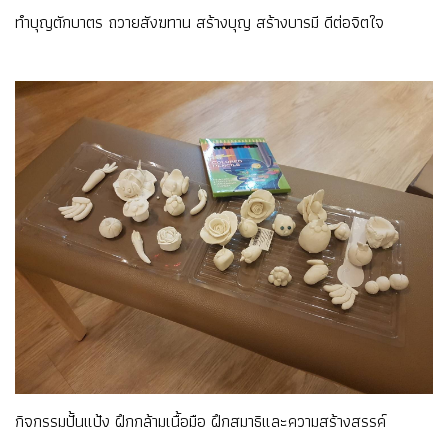
ทำบุญตักบาตร ถวายสังฆทาน สร้างบุญ สร้างบารมี ดีต่อจิตใจ
กิจกรรมปั้นแป้ง ฝึกกล้ามเนื้อมือ ฝึกสมาธิและความสร้างสรรค์