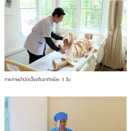
กายภาพบำบัดเบื้องต้นอาทิตย์ละ 3 วัน