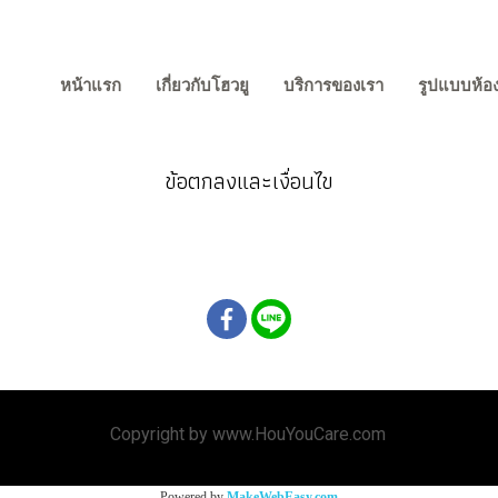
หน้าแรก
เกี่ยวกับโฮวยู
บริการของเรา
รูปแบบห้อง
ข้อตกลงและเงื่อนไข
Copyright by www.HouYouCare.com
ศูนย์ดูแลผู้สูงอายุ นนทบุรี ศูนย์ดูแลผู้สูงอายุ แคราย ผู้ป่วยติดเตียง นนทบุรี
Powered by
MakeWebEasy.com